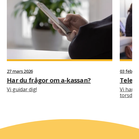
27 mars 2026
03 februa
Har du frågor om a-kassan?
Telefo
Vi guidar dig!
Vi har t
torsdag