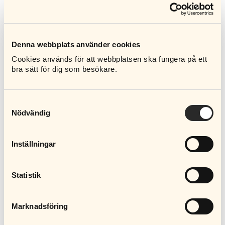
Hur får jag min första utbetalning?
Denna webbplats använder cookies
Hur ofta får jag ersättning?
Cookies används för att webbplatsen ska fungera på ett
bra sätt för dig som besökare.
Hur mycket ersättning får jag?
Samtyckesval
Hur länge får jag ersättning från a-
Nödvändig
kassan?
Vanliga frågor om ersättningen
Inställningar
Medlemsfrågor
Statistik
Hur blir jag medlem?
Marknadsföring
Varför ska jag vara medlem i Säljarnas a-
kassa?