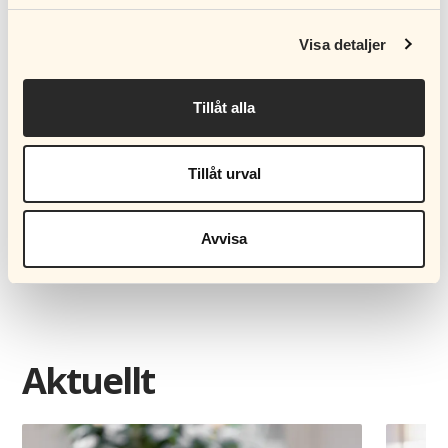
Visa detaljer
Vem kan bli medlem?
Tillåt alla
Hur mycket kostar det att vara medlem?
Tillåt urval
Betalar man lägre avgift när man
studerar/är föräldraledig/är arbetslös?
Avvisa
Vanliga frågor om medlemskapet
Aktuellt
Carousel items