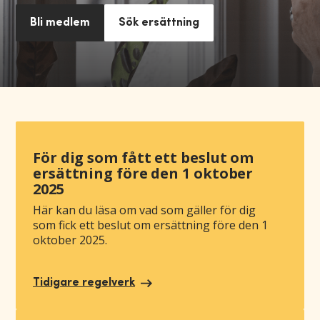
Bli medlem
Sök ersättning
För dig som fått ett beslut om
ersättning före den 1 oktober
2025
Här kan du läsa om vad som gäller för dig
som fick ett beslut om ersättning före den 1
oktober 2025.
Tidigare regelverk