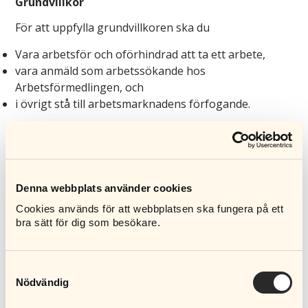
Grundvillkor
För att uppfylla grundvillkoren ska du
Vara arbetsför och oförhindrad att ta ett arbete,
vara anmäld som arbetssökande hos
Arbetsförmedlingen, och
i
övrigt stå till arbetsmarknadens förfogande.
I den nya lagen om arbetslöshetsförsäkring måste
man ha fyllt 20 år för att ha rätt till
arbetslöshetsersättning.
Denna webbplats använder cookies
Cookies används för att webbplatsen ska fungera på ett
Inkomstvillkor
bra sätt för dig som besökare.
Från den 1 oktober 2025 behöver man uppfylla ett
inkomstvillkor för att ha rätt till ersättning från a-
kassan. Alla inkomster från arbete får räknas med.
Samtyckesval
Nödvändig
Som inkomst räknas lön och andra skattepliktiga
ersättningar.